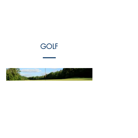
GOLF
ACTIVITÉ NAUTIQUE
Vous pratiquez le golf et vous
souhaitez participer aux compétitions
sportives entreprises sous les couleurs
du CHU de Brest.