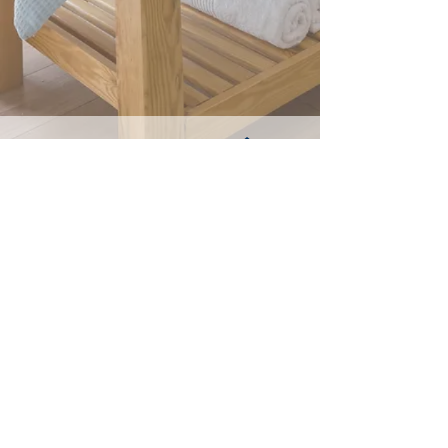
VACANCES & BIEN-ÊTRE
Thalasso Concarneau
Thalasso Bénodet
Vacances Hors-Saison
Tai Chi Chuan
Qi-Gong
Méditation
Yoga,
Endoyoga