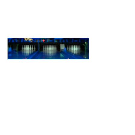
Le Master
Brest, Quimper, Carnac
Bowling : 3,50€ la partie