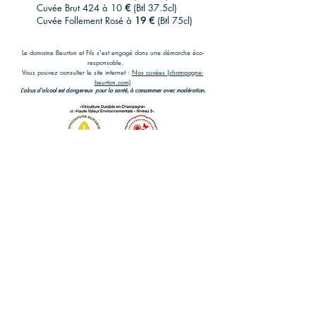
Cuvée Brut 424 à 10
€
(Btl 37.5cl)
Cuvée Follement Rosé à
19 €
(Btl 75cl)
Le domaine Beurton et Fils s'est engagé dans une démarche éco-
responsable.
Vous pouvez consulter le site internet :
Nos cuvées (champagne-
beurton.com)
L’abus d’alcool est dangereux pour la santé, à consommer avec modération.